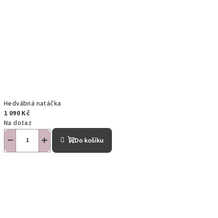
Hedvábná natáčka
1 090 Kč
Na dotaz
−
+
Do košíku