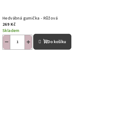
Hedvábná gumička - Růžová
269 Kč
Skladem
−
+
Do košíku