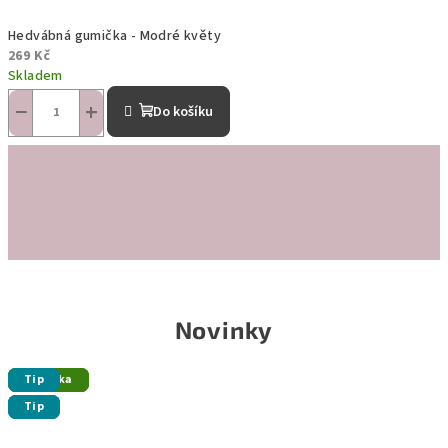
Hedvábná gumička - Modré květy
269 Kč
Skladem
−
+
Do košíku
Novinky
Novinka
Novinka
Novinka
Novinka
Tip
Tip
Tip
Tip