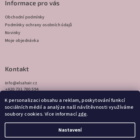
p
Informace pro vás
a
Obchodní podmínky
t
Podmínky ochrany osobních údajů
í
Novinky
Moje objednávka
Kontakt
info
@
elsahair.cz
+420 731 780 594
K personalizaci obsahu a reklam, poskytování funkcí
sociálních médií a analýze naší návštěvnosti využíváme
soubory cookies. Více informací
zde
.
Nastavení
Copyright 2026
elsahair.cz
. Všechna práva vyhrazena.
Upravit