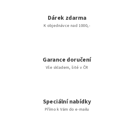
á
s
Dárek zdarma
a
K objednávce nad 1000,-
a
p
é
Garance doručení
Vše skladem, šité v ČR
č
e
j
Speciální nabídky
e
Přímo k Vám do e-mailu
k
v