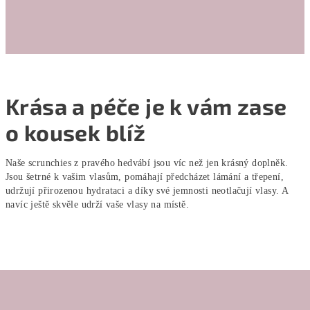
Krása a péče je k vám zase
o kousek blíž
Naše scrunchies z pravého hedvábí jsou víc než jen krásný doplněk.
Jsou šetrné k vašim vlasům, pomáhají předcházet lámání a třepení,
udržují přirozenou hydrataci a díky své jemnosti neotlačují vlasy. A
navíc ještě skvěle udrží vaše vlasy na místě.
Z
á