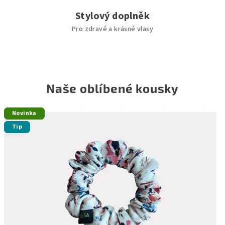
á
Stylový doplněk
m
Pro zdravé a krásné vlasy
z
a
s
Naše oblíbené kousky
e
Novinka
Novinka
Novinka
Novinka
o
Tip
Tip
Tip
Tip
k
o
u
s
e