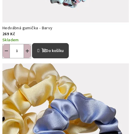
k
b
l
Hedvábná gumička - Barvy
269 Kč
í
Skladem
−
+
ž
Do košíku