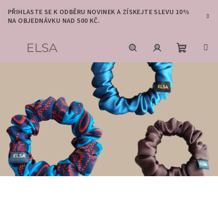
Přejít
PŘIHLASTE SE K ODBĚRU NOVINEK A ZÍSKEJTE SLEVU 10%
na
NA OBJEDNÁVKU NAD 500 KČ.
obsah
Nákupní
Hledat
Přihlášení
košík
K
r