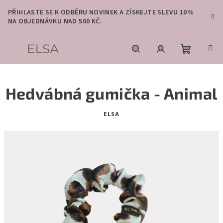
Přejít
PŘIHLASTE SE K ODBĚRU NOVINEK A ZÍSKEJTE SLEVU 10%
na
NA OBJEDNÁVKU NAD 500 KČ.
obsah
Nákupní
Hledat
Přihlášení
Hedvábná gumička - Animal
košík
ELSA