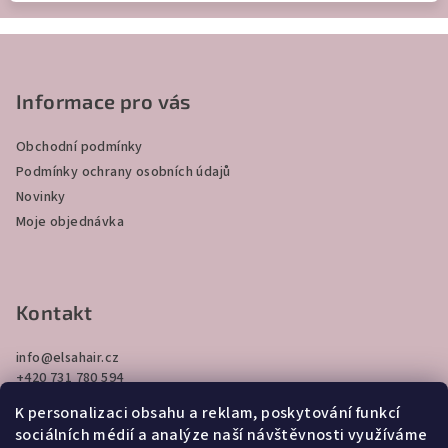
Z
á
p
Informace pro vás
a
Obchodní podmínky
t
Podmínky ochrany osobních údajů
í
Novinky
Moje objednávka
Kontakt
info
@
elsahair.cz
+420 731 780 594
K personalizaci obsahu a reklam, poskytování funkcí
sociálních médií a analýze naší návštěvnosti využíváme