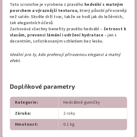
Tato scrunchie je vyrobena z pravého
hedvábí
s matným
povrchem a výraznější texturou
, který působí přirozeněji
než satén. Skvěle drží tvar, takže se hodí jak do ležérních,
tak elegantních účesů.
Zachovává všechny benefity pravého hedvábí –
šetrnost k
vlasům, prevenci lámání i udržení hydratace
– jen s
decentním, sofistikovaným vzhledem bez lesku.
Ideální pro ty, kdo preferují přirozenou eleganci a matný
efekt.
Doplňkové parametry
Kategorie
:
Hedvábné gumičky
Záruka
:
2 roky
Hmotnost
:
0.1 kg