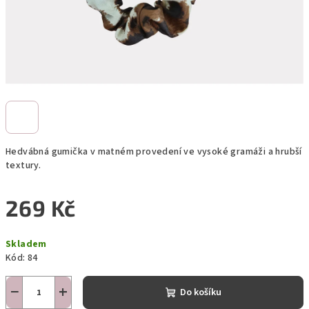
Hedvábná gumička v matném provedení ve vysoké gramáži a hrubší
textury.
269 Kč
Měrná
Skladem
cena:
Kód:
84
−
+
Do košíku