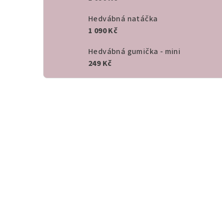
Hedvábná natáčka
1 090 Kč
Hedvábná gumička - mini
249 Kč