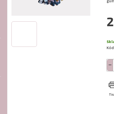
gum
2
Měr
cen
Skl
Kód
−
Ti