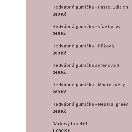
Hedvábná gumička - Pastel Edition
249 Kč
Hedvábná gumička - více barev
249 Kč
Hedvábná gumička - Růžová
269 Kč
Hedvábná gumička saténová II
249 Kč
Hedvábná gumička - Modré květy
269 Kč
Hedvábná gumička - Neutral green
249 Kč
Dárkový box 4+1
1 090 Kč