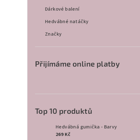
r
Dárkové balení
a
Hedvábné natáčky
n
Značky
n
í
p
Přijímáme online platby
a
n
e
l
Top 10 produktů
Hedvábná gumička - Barvy
269 Kč