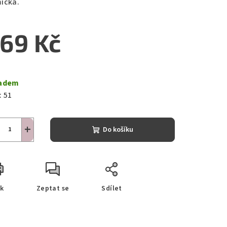
ička.
69 Kč
ná
a:
adem
:
51
+
Do košíku
sk
Zeptat se
Sdílet