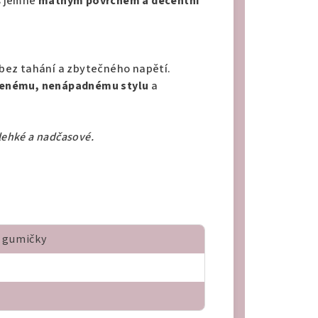
 jemně
matným povrchem a decentní
– bez tahání a zbytečného napětí.
zenému, nenápadnému stylu
a
lehké a nadčasové.
 gumičky