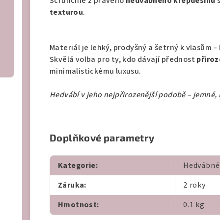
Scrunchie z pravého
hedvábného krepdešínu
s
texturou
.
Materiál je lehký, prodyšný a šetrný k vlasům 
Skvělá volba pro ty, kdo dávají přednost
přiro
minimalistickému luxusu.
Hedvábí v jeho nejpřirozenější podobě – jemné, 
Doplňkové parametry
Kategorie
:
Hedvábné
Záruka
:
2 roky
Hmotnost
:
0.1 kg