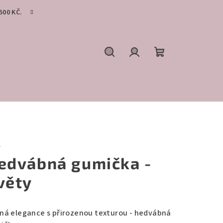
500 KČ.
Hledat
Přihlášení
Nákupní
košík
A
edvábná gumička -
věty
ná elegance s přirozenou texturou - hedvábná