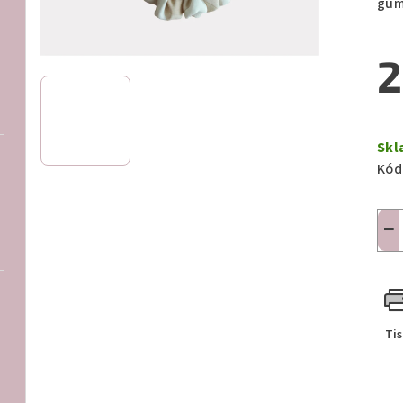
gum
2
Měr
cen
Skl
Kód
−
Ti