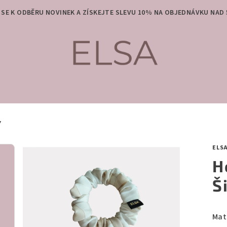
 SE K ODBĚRU NOVINEK A ZÍSKEJTE SLEVU 10% NA OBJEDNÁVKU NAD 
Y
ELS
H
Š
Mat