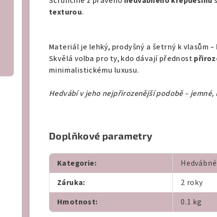
Scrunchie z pravého
hedvábného krepdešínu
s
texturou
.
Materiál je lehký, prodyšný a šetrný k vlasům 
Skvělá volba pro ty, kdo dávají přednost
přiro
minimalistickému luxusu.
Hedvábí v jeho nejpřirozenější podobě – jemné, 
Doplňkové parametry
Kategorie
:
Hedvábné
Záruka
:
2 roky
Hmotnost
:
0.1 kg