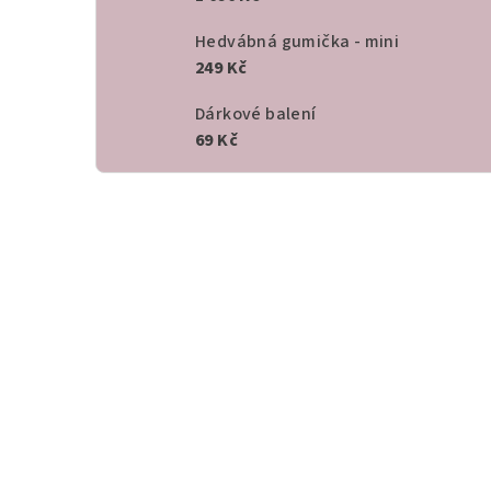
Hedvábná gumička - mini
249 Kč
Dárkové balení
69 Kč