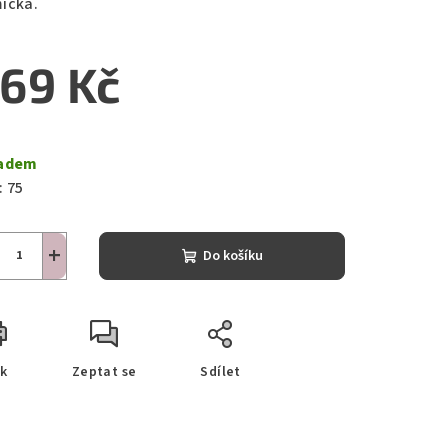
ička.
69 Kč
ná
a:
adem
:
75
+
Do košíku
sk
Zeptat se
Sdílet