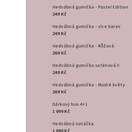
Hedvábná gumička - Pastel Edition
249 Kč
Hedvábná gumička - více barev
249 Kč
Hedvábná gumička - Růžová
269 Kč
Hedvábná gumička saténová II
249 Kč
Hedvábná gumička - Modré květy
269 Kč
Dárkový box 4+1
1 090 Kč
Hedvábná natáčka
1 090 Kč