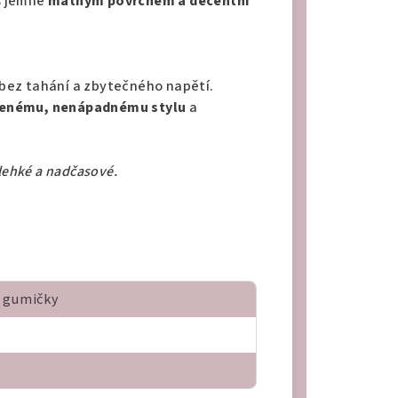
 jemně
matným povrchem a decentní
– bez tahání a zbytečného napětí.
zenému, nenápadnému stylu
a
lehké a nadčasové.
 gumičky