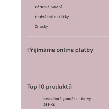
r
Dárkové balení
a
Hedvábné natáčky
n
Značky
n
í
p
Přijímáme online platby
a
n
e
l
Top 10 produktů
Hedvábná gumička - Barvy
269 Kč