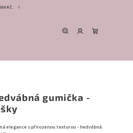
500 KČ.
Hledat
Přihlášení
Nákupní
košík
A
edvábná gumička -
išky
ná elegance s přirozenou texturou - hedvábná